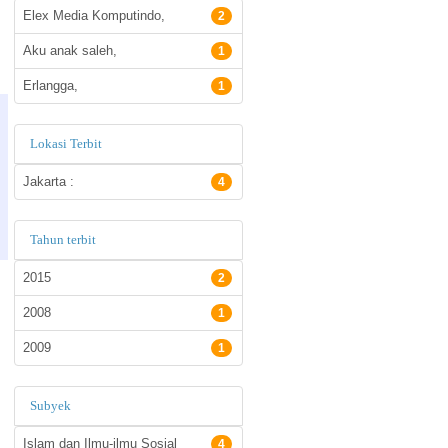
Elex Media Komputindo,
2
Aku anak saleh,
1
Erlangga,
1
Lokasi Terbit
Jakarta :
4
Tahun terbit
2015
2
2008
1
2009
1
Subyek
Islam dan Ilmu-ilmu Sosial
4