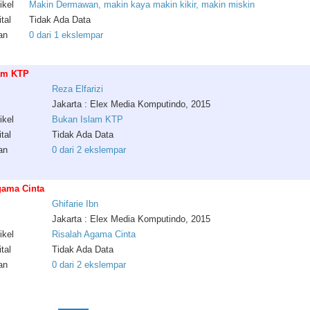
ikel
Makin Dermawan, makin kaya makin kikir, makin miskin
tal
Tidak Ada Data
an
0 dari 1 ekslempar
am KTP
Reza
Elfarizi
Jakarta : Elex Media Komputindo, 2015
ikel
Bukan Islam KTP
tal
Tidak Ada Data
an
0 dari 2 ekslempar
gama Cinta
Ghifarie
Ibn
Jakarta : Elex Media Komputindo, 2015
ikel
Risalah Agama Cinta
tal
Tidak Ada Data
an
0 dari 2 ekslempar