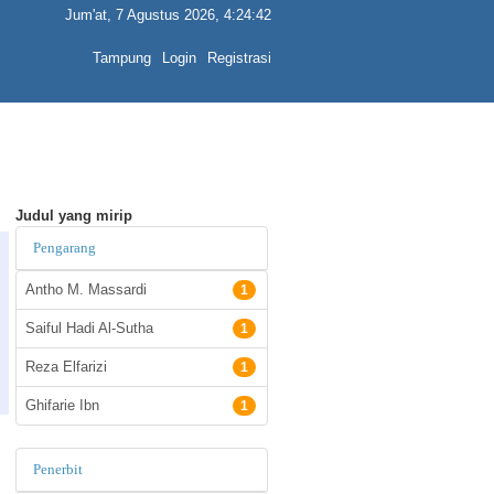
Jum'at, 7 Agustus 2026, 4:24:42
Tampung
Login
Registrasi
Judul yang mirip
Pengarang
Antho M. Massardi
1
Saiful Hadi Al-Sutha
1
Reza Elfarizi
1
Ghifarie Ibn
1
Penerbit