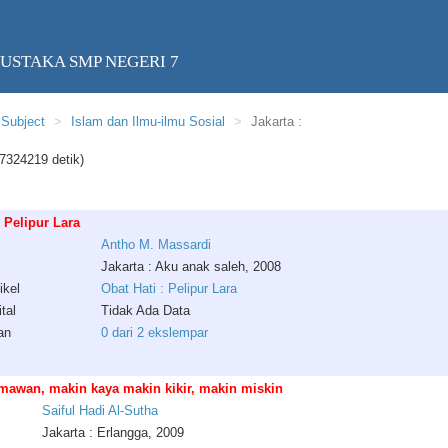
USTAKA SMP NEGERI 7
Subject
Islam dan Ilmu-ilmu Sosial
Jakarta :
7324219 detik)
: Pelipur Lara
Antho
M
.
Massardi
Jakarta : Aku anak saleh, 2008
ikel
Obat Hati : Pelipur Lara
tal
Tidak Ada Data
an
0 dari 2 ekslempar
mawan, makin kaya makin kikir, makin miskin
Saiful
Hadi
Al
-
Sutha
Jakarta : Erlangga, 2009