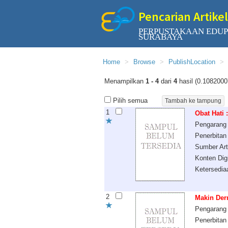
Pencarian Artikel
PERPUSTAKAAN EDUP
SURABAYA
Home
Browse
PublishLocation
Menampilkan
1 - 4
dari
4
hasil (0.1082000
Pilih semua
1
Obat Hati 
Pengarang
Penerbitan
Sumber Art
Konten Digi
Ketersedia
2
Makin Der
Pengarang
Penerbitan