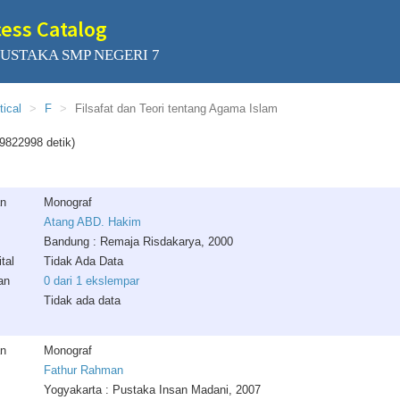
cess Catalog
USTAKA SMP NEGERI 7
tical
F
Filsafat dan Teori tentang Agama Islam
9822998 detik)
an
Monograf
Atang ABD. Hakim
Bandung : Remaja Risdakarya, 2000
tal
Tidak Ada Data
an
0 dari 1 ekslempar
Tidak ada data
an
Monograf
Fathur Rahman
Yogyakarta : Pustaka Insan Madani, 2007