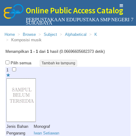
Online Public Access Catalog
PERPUSTAKAAN EDUPUSTAKA SMP NEGERI 7
SURABAYA
Home
Browse
Subject
Alphabetical
K
Komposisi musik
Menampilkan
1 - 1
dari
1
hasil (0.06696605682373 detik)
Pilih semua
1
Jenis Bahan
Monograf
Pengarang
Iwan Setiawan