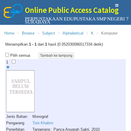
Online Public Access Catalog
PERPUSTAKAAN EDUPUSTAKA SMP NEGERI 7
SURABAYA
Home
Browse
Subject
Alphabetical
K
Komputer
Menampilkan
1 - 1
dari
1
hasil (0.052030086517334 detik)
Pilih semua
1
Jenis Bahan
Monograf
Pengarang
Toni Khalimi
Penerbitan
Tangerang : Panca Anugrah Sakti, 2010