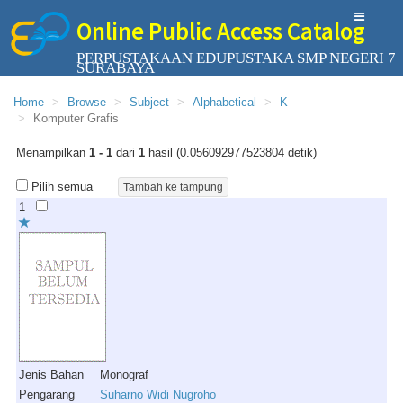
Online Public Access Catalog
PERPUSTAKAAN EDUPUSTAKA SMP NEGERI 7
SURABAYA
Home
Browse
Subject
Alphabetical
K
Komputer Grafis
Menampilkan
1 - 1
dari
1
hasil (0.056092977523804 detik)
Pilih semua
1
Jenis Bahan
Monograf
Pengarang
Suharno Widi Nugroho