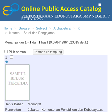
Online Public Access Catalog
PERPUSTAKAAN EDUPUSTAKA SMP NEGERI 7
SURABAYA
Home
Browse
Subject
Alphabetical
K
Kristen -- Studi dan Pengajaran
Menampilkan
1 - 1
dari
1
hasil (0.078449964523315 detik)
Pilih semua
1
Jenis Bahan
Monograf
Penerbitan
Jakarta : Kementerian Pendidikan dan Kebudayaan,