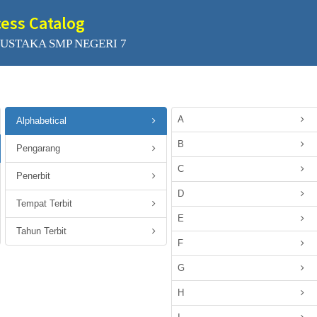
cess Catalog
USTAKA SMP NEGERI 7
A
Alphabetical
B
Pengarang
C
Penerbit
D
Tempat Terbit
E
Tahun Terbit
F
G
H