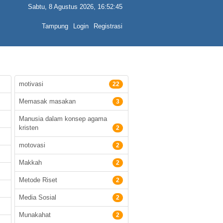
Sabtu, 8 Agustus 2026, 16:52:45
Tampung
Login
Registrasi
motivasi
22
Memasak masakan
3
Manusia dalam konsep agama
kristen
2
motovasi
2
Makkah
2
Metode Riset
2
Media Sosial
2
Munakahat
2