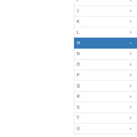
I
J
K
L
M
N
O
P
Q
R
S
T
U