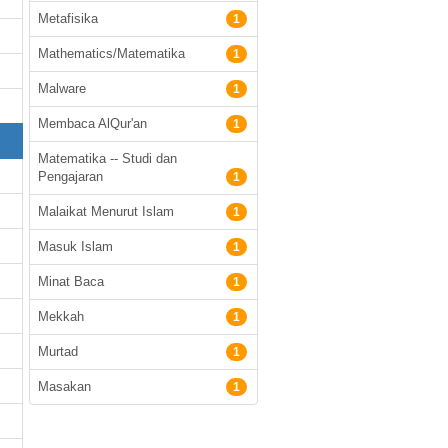
Metafisika
1
Mathematics/Matematika
1
Malware
1
Membaca AlQur'an
1
Matematika -- Studi dan
Pengajaran
1
Malaikat Menurut Islam
1
Masuk Islam
1
Minat Baca
1
Mekkah
1
Murtad
1
Masakan
1