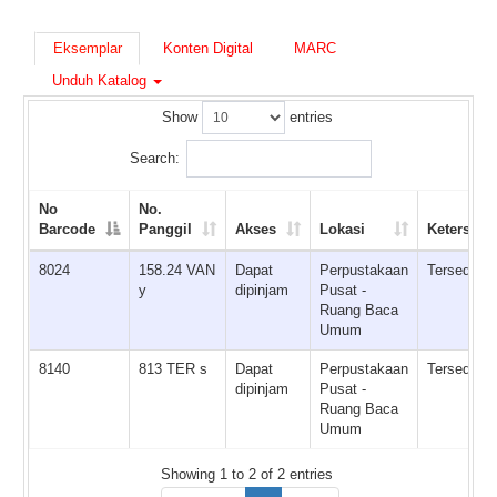
Eksemplar
Konten Digital
MARC
Unduh Katalog
Show
entries
Search:
No
No.
Barcode
Panggil
Akses
Lokasi
Ketersedi
8024
158.24 VAN
Dapat
Perpustakaan
Tersedia
y
dipinjam
Pusat -
Ruang Baca
Umum
8140
813 TER s
Dapat
Perpustakaan
Tersedia
dipinjam
Pusat -
Ruang Baca
Umum
Showing 1 to 2 of 2 entries