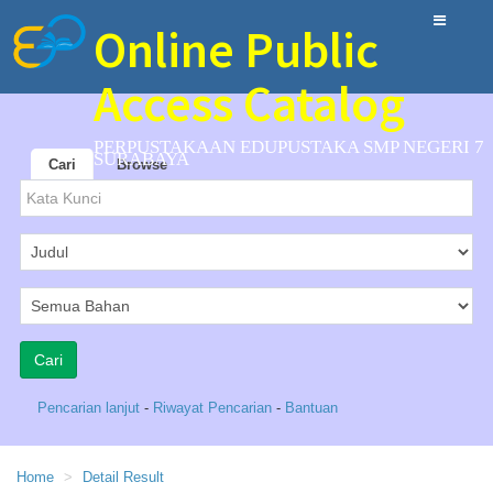
Online Public
Access Catalog
PERPUSTAKAAN EDUPUSTAKA SMP NEGERI 7
SURABAYA
Cari
Browse
Pencarian lanjut
-
Riwayat Pencarian
-
Bantuan
Home
Detail Result