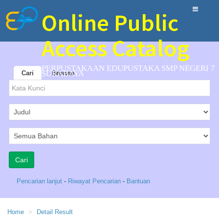
Online Public
Access Catalog
PERPUSTAKAAN EDUPUSTAKA SMP NEGERI 7
SURABAYA
Cari
Browse
Pencarian lanjut
-
Riwayat Pencarian
-
Bantuan
Home
Detail Result