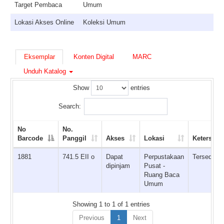
Target Pembaca
Umum
Lokasi Akses Online
Koleksi Umum
Eksemplar
Konten Digital
MARC
Unduh Katalog
Show
entries
Search:
No
No.
Barcode
Panggil
Akses
Lokasi
Ketersedi
1881
741.5 EII o
Dapat
Perpustakaan
Tersedia
dipinjam
Pusat -
Ruang Baca
Umum
Showing 1 to 1 of 1 entries
Previous
1
Next