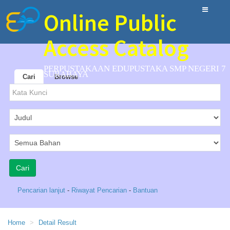
Online Public
Access Catalog
PERPUSTAKAAN EDUPUSTAKA SMP NEGERI 7
SURABAYA
Cari
Browse
Pencarian lanjut
-
Riwayat Pencarian
-
Bantuan
Home
Detail Result