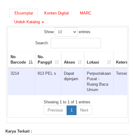
Eksemplar
Konten Digital
MARC
Unduh Katalog
Show
entries
Search:
No
No.
Barcode
Panggil
Akses
Lokasi
Ketersedi
3214
813 PEL s
Dapat
Perpustakaan
Tersedia
dipinjam
Pusat -
Ruang Baca
Umum
Showing 1 to 1 of 1 entries
Previous
1
Next
Karya Terkait :