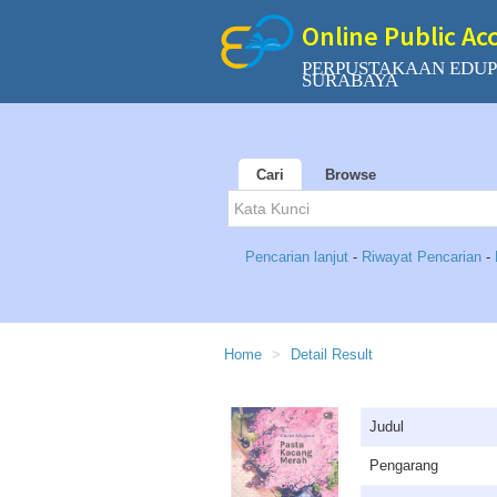
Online Public Ac
PERPUSTAKAAN EDUP
SURABAYA
Cari
Browse
Pencarian lanjut
-
Riwayat Pencarian
-
Home
Detail Result
Judul
Pengarang