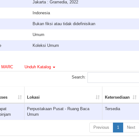
Jakarta : Gramedia, 2022
Indonesia
Bukan fiksi atau tidak didefinisikan
Umum
e
Koleksi Umum
MARC
Unduh Katalog
Search:
kses
Lokasi
Ketersediaan
apat
Perpustakaan Pusat - Ruang Baca
Tersedia
pinjam
Umum
Previous
1
Next