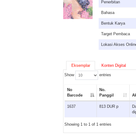
Penerbitan
Bahasa
Bentuk Karya
Target Pembaca
Lokasi Akses Onlin
Eksemplar
Konten Digital
Show
entries
No
No.
Barcode
Panggil
A
1637
813 DUR p
D
di
Showing 1 to 1 of 1 entries